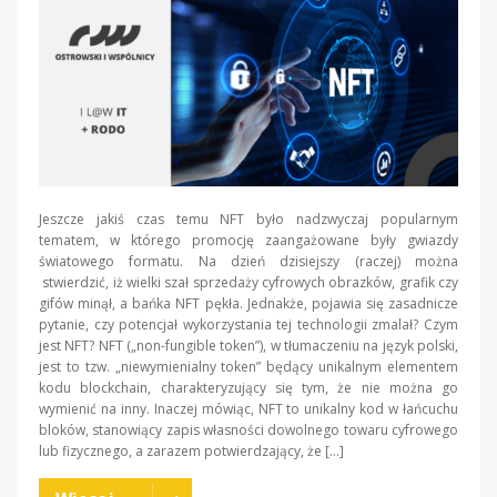
Jeszcze jakiś czas temu NFT było nadzwyczaj popularnym
tematem, w którego promocję zaangażowane były gwiazdy
światowego formatu. Na dzień dzisiejszy (raczej) można
stwierdzić, iż wielki szał sprzedaży cyfrowych obrazków, grafik czy
gifów minął, a bańka NFT pękła. Jednakże, pojawia się zasadnicze
pytanie, czy potencjał wykorzystania tej technologii zmalał? Czym
jest NFT? NFT („non-fungible token”), w tłumaczeniu na język polski,
jest to tzw. „niewymienialny token” będący unikalnym elementem
kodu blockchain, charakteryzujący się tym, że nie można go
wymienić na inny. Inaczej mówiąc, NFT to unikalny kod w łańcuchu
bloków, stanowiący zapis własności dowolnego towaru cyfrowego
lub fizycznego, a zarazem potwierdzający, że […]